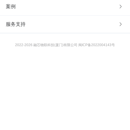
新闻咨
2023-05-12
“中国智造
近年来，中国
力度，一大批
出。这些企业
际市场，形成
2023-05-20
者带来更多智
国制造”向“中
工业互联网
续深化